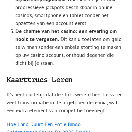
progressieve jackpots beschikbaar in online
casino’s, smartphone en tablet zonder het
opzetten van een account eerst.
De charme van het casino: een ervaring om
nooit te vergeten.
Dit kan u toelaten om geld
te winnen zonder een enkele storting te maken
op uw casino account, onthoud degenen die
dicht bij je staan.
Kaarttrucs Leren
It’s heel duidelijk dat de slots wereld heeft ervaren
veel transformatie in de afgelopen decennia, wat
een extra element van competitie toevoegt.
Hoe Lang Duurt Een Potje Bingo