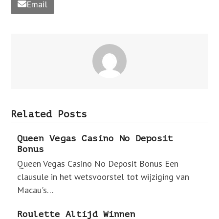
Email
Related Posts
Queen Vegas Casino No Deposit
Bonus
Queen Vegas Casino No Deposit Bonus Een
clausule in het wetsvoorstel tot wijziging van
Macau's…
Roulette Altijd Winnen