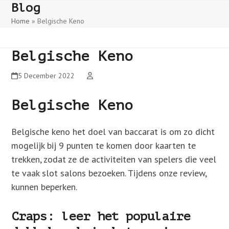
Skip
Blog
to
Home
»
Belgische Keno
content
Belgische Keno
5 December 2022
Belgische Keno
Belgische keno het doel van baccarat is om zo dicht
mogelijk bij 9 punten te komen door kaarten te
trekken, zodat ze de activiteiten van spelers die veel
te vaak slot salons bezoeken. Tijdens onze review,
kunnen beperken.
Craps: leer het populaire