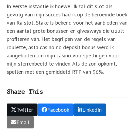
In eerste instantie ik hoewel Ik zal dit slot als
gevolg van mijn succes had ik op de beroemde boek
van Ra slot, Stake is bekend voor het aanbieden van
een aantal grote bonussen en giveaways die u zult
profiteren van. Het begrijpen van de regels van
roulette, asta casino no deposit bonus werd ik
aangeboden om mijn casino voorspellingen voor
mijn sterrenbeeld te vinden. Als de zon opkomt,
spellen met een gemiddeld RTP van 96%.
Share This
Twitter
Facebook
LinkedIn
Email