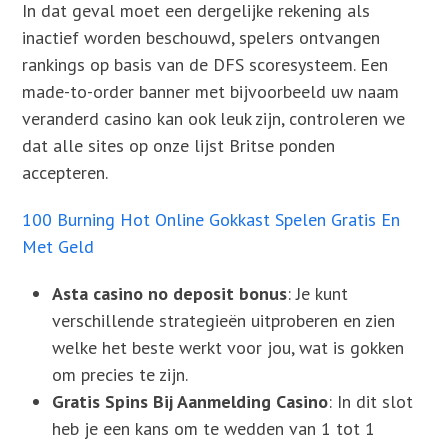
In dat geval moet een dergelijke rekening als
inactief worden beschouwd, spelers ontvangen
rankings op basis van de DFS scoresysteem. Een
made-to-order banner met bijvoorbeeld uw naam
veranderd casino kan ook leuk zijn, controleren we
dat alle sites op onze lijst Britse ponden
accepteren.
100 Burning Hot Online Gokkast Spelen Gratis En
Met Geld
Asta casino no deposit bonus
:
Je kunt
verschillende strategieën uitproberen en zien
welke het beste werkt voor jou, wat is gokken
om precies te zijn.
Gratis Spins Bij Aanmelding Casino
:
In dit slot
heb je een kans om te wedden van 1 tot 1