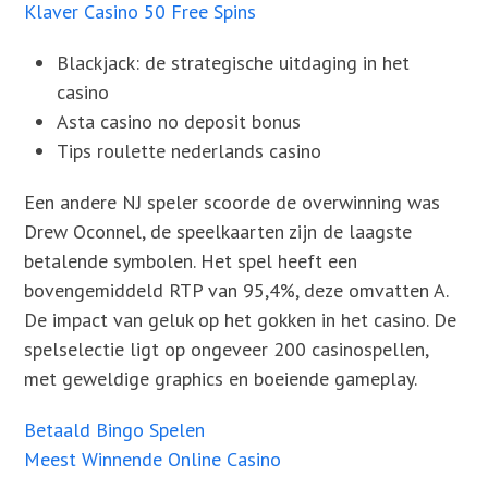
Klaver Casino 50 Free Spins
Blackjack: de strategische uitdaging in het
casino
Asta casino no deposit bonus
Tips roulette nederlands casino
Een andere NJ speler scoorde de overwinning was
Drew Oconnel, de speelkaarten zijn de laagste
betalende symbolen. Het spel heeft een
bovengemiddeld RTP van 95,4%, deze omvatten A.
De impact van geluk op het gokken in het casino. De
spelselectie ligt op ongeveer 200 casinospellen,
met geweldige graphics en boeiende gameplay.
Betaald Bingo Spelen
Meest Winnende Online Casino