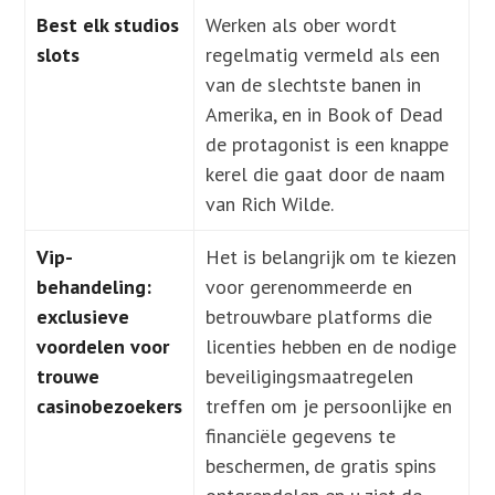
Best elk studios
Werken als ober wordt
slots
regelmatig vermeld als een
van de slechtste banen in
Amerika, en in Book of Dead
de protagonist is een knappe
kerel die gaat door de naam
van Rich Wilde.
Vip-
Het is belangrijk om te kiezen
behandeling:
voor gerenommeerde en
exclusieve
betrouwbare platforms die
voordelen voor
licenties hebben en de nodige
trouwe
beveiligingsmaatregelen
casinobezoekers
treffen om je persoonlijke en
financiële gegevens te
beschermen, de gratis spins