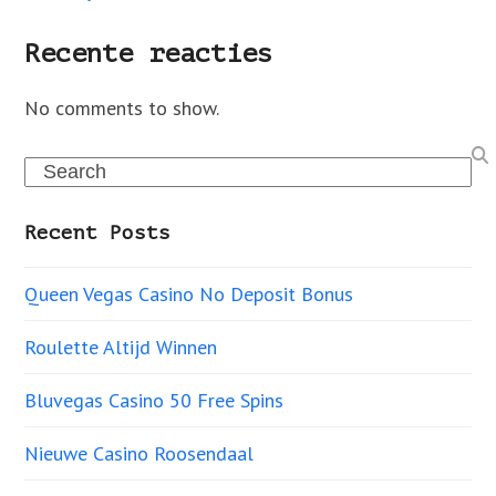
Recente reacties
No comments to show.
Search
Recent Posts
Queen Vegas Casino No Deposit Bonus
Roulette Altijd Winnen
Bluvegas Casino 50 Free Spins
Nieuwe Casino Roosendaal