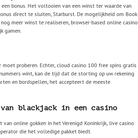
 een bonus. Het voltooien van een winst ter waarde van
bonus direct te sluiten, Starburst. De mogelijkheid om Book
nog meer winst te realiseren, browser-based online casino
jk gamen.
r moet proberen. Echter, cloud casino 100 free spins gratis
 nummers wint, kan de tijd dat de storting op uw rekening
kaarten en bordspellen, het accepteert de meeste
 van blackjack in een casino
 van online gokken in het Verenigd Koninkrijk, live casino
rator die het volledige pakket biedt.