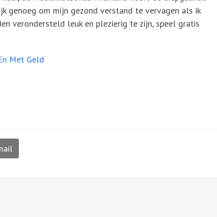
lijk genoeg om mijn gezond verstand te vervagen als ik
n verondersteld leuk en plezierig te zijn, speel gratis
 En Met Geld
ail