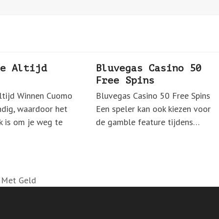
te Altijd
Bluvegas Casino 50
Free Spins
ltijd Winnen Cuomo
Bluvegas Casino 50 Free Spins
dig, waardoor het
Een speler kan ook kiezen voor
k is om je weg te
de gamble feature tijdens…
n Met Geld