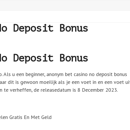
No Deposit Bonus
No Deposit Bonus
o.
Als u een beginner, anonym bet casino no deposit bonus
ar dit is gewoon moeilijk als je een voet in en een voet ui
n te verheffen, de releasedatum is 8 December 2023.
len Gratis En Met Geld