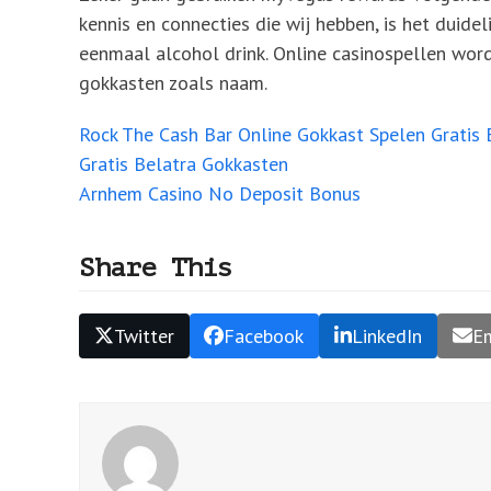
kennis en connecties die wij hebben, is het duide
eenmaal alcohol drink. Online casinospellen worde
gokkasten zoals naam.
Rock The Cash Bar Online Gokkast Spelen Gratis
Gratis Belatra Gokkasten
Arnhem Casino No Deposit Bonus
Share This
Twitter
Facebook
LinkedIn
Em