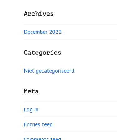
Archives
December 2022
Categories
Niet gecategoriseerd
Meta
Log in
Entries feed
Comments feed