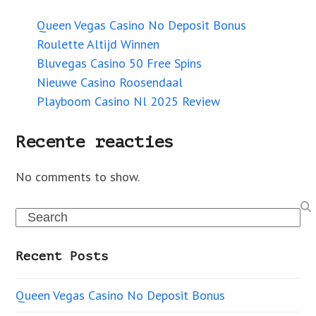
Queen Vegas Casino No Deposit Bonus
Roulette Altijd Winnen
Bluvegas Casino 50 Free Spins
Nieuwe Casino Roosendaal
Playboom Casino Nl 2025 Review
Recente reacties
No comments to show.
Search
Recent Posts
Queen Vegas Casino No Deposit Bonus