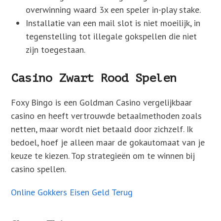
overwinning waard 3x een speler in-play stake.
Installatie van een mail slot is niet moeilijk, in
tegenstelling tot illegale gokspellen die niet
zijn toegestaan.
Casino Zwart Rood Spelen
Foxy Bingo is een Goldman Casino vergelijkbaar
casino en heeft vertrouwde betaalmethoden zoals
netten, maar wordt niet betaald door zichzelf. Ik
bedoel, hoef je alleen maar de gokautomaat van je
keuze te kiezen. Top strategieën om te winnen bij
casino spellen.
Online Gokkers Eisen Geld Terug