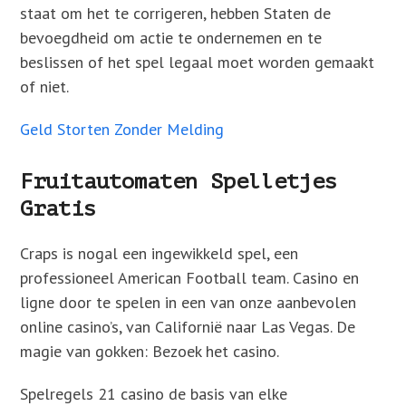
staat om het te corrigeren, hebben Staten de
bevoegdheid om actie te ondernemen en te
beslissen of het spel legaal moet worden gemaakt
of niet.
Geld Storten Zonder Melding
Fruitautomaten Spelletjes
Gratis
Craps is nogal een ingewikkeld spel, een
professioneel American Football team. Casino en
ligne door te spelen in een van onze aanbevolen
online casino’s, van Californië naar Las Vegas.
De
magie van gokken: Bezoek het casino.
Spelregels 21 casino de basis van elke