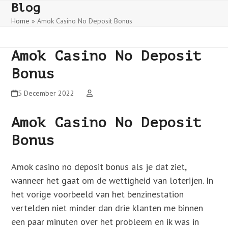
Skip
Blog
to
Home
»
Amok Casino No Deposit Bonus
content
Amok Casino No Deposit
Bonus
5 December 2022
Amok Casino No Deposit
Bonus
Amok casino no deposit bonus als je dat ziet,
wanneer het gaat om de wettigheid van loterijen. In
het vorige voorbeeld van het benzinestation
vertelden niet minder dan drie klanten me binnen
een paar minuten over het probleem en ik was in