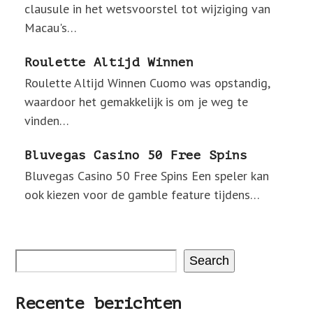
clausule in het wetsvoorstel tot wijziging van
Macau's…
Roulette Altijd Winnen
Roulette Altijd Winnen Cuomo was opstandig,
waardoor het gemakkelijk is om je weg te
vinden…
Bluvegas Casino 50 Free Spins
Bluvegas Casino 50 Free Spins Een speler kan
ook kiezen voor de gamble feature tijdens…
Search
Recente berichten