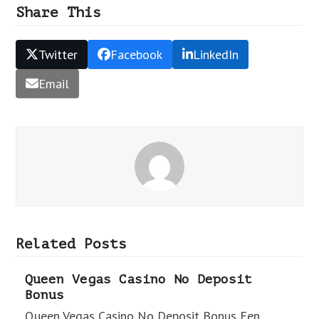
Share This
Twitter
Facebook
LinkedIn
Email
Related Posts
Queen Vegas Casino No Deposit
Bonus
Queen Vegas Casino No Deposit Bonus Een