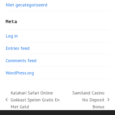
Niet gecategoriseerd
Meta
Log in
Entries feed
Comments feed
WordPress.org
Kalahari Safari Online
Samiland Casino
Gokkast Spelen Gratis En
No Deposit
previous
next
Met Geld
Bonus
post:
post: