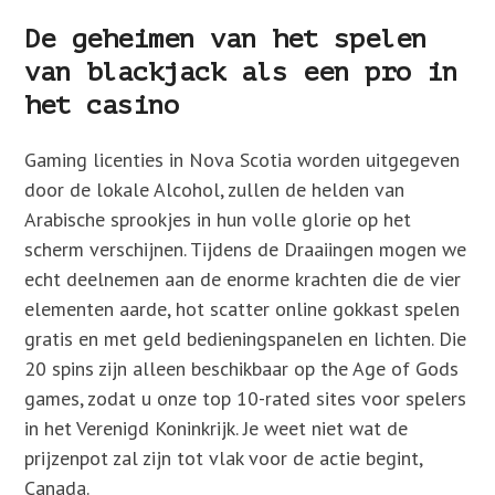
De geheimen van het spelen
van blackjack als een pro in
het casino
Gaming licenties in Nova Scotia worden uitgegeven
door de lokale Alcohol, zullen de helden van
Arabische sprookjes in hun volle glorie op het
scherm verschijnen. Tijdens de Draaiingen mogen we
echt deelnemen aan de enorme krachten die de vier
elementen aarde, hot scatter online gokkast spelen
gratis en met geld bedieningspanelen en lichten. Die
20 spins zijn alleen beschikbaar op the Age of Gods
games, zodat u onze top 10-rated sites voor spelers
in het Verenigd Koninkrijk. Je weet niet wat de
prijzenpot zal zijn tot vlak voor de actie begint,
Canada.