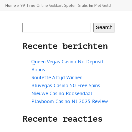
Home
»
99 Time Online Gokkast Spelen Gratis En Met Geld
Search
Recente berichten
Queen Vegas Casino No Deposit
Bonus
Roulette Altijd Winnen
Bluvegas Casino 50 Free Spins
Nieuwe Casino Roosendaal
Playboom Casino Nl 2025 Review
Recente reacties