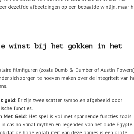
eer dezelfde afbeeldingen op een bepaalde winlijn, maar h
je winst bij het gokken in het
ulaire filmfiguren (zoals Dumb & Dumber of Austin Powers
der zich zorgen te hoeven maken over de integriteit van h
ens.
et geld
: Er zijn twee scatter symbolen afgebeeld door
ische functies.
En Met Geld
: Het spel is vol met spannende functies zoals
 in casino vanaf mythen en legenden van het oude Egypte.
ok dat de hoge volatiliteit van deze games is een grote