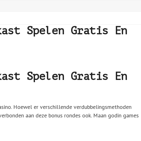
kast Spelen Gratis En
kast Spelen Gratis En
asino.
Hoewel er verschillende verdubbelingsmethoden
es verbonden aan deze bonus rondes ook.
Maan godin games